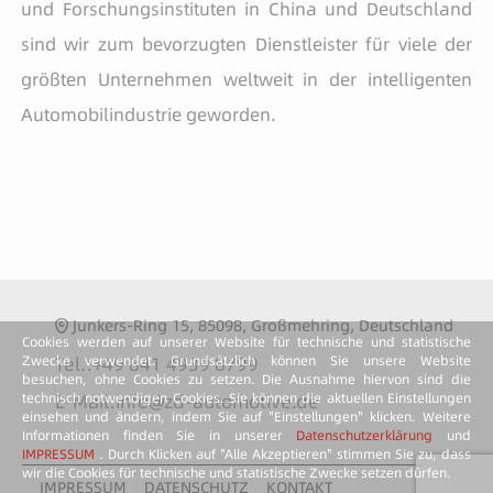
und Forschungsinstituten in China und Deutschland
sind wir zum bevorzugten Dienstleister für viele der
größten Unternehmen weltweit in der intelligenten
Automobilindustrie geworden.
Junkers-Ring 15, 85098, Großmehring, Deutschland
Cookies werden auf unserer Website für technische und statistische
Tel.:
+49 841 4939 8799
Zwecke verwendet. Grundsätzlich können Sie unsere Website
besuchen, ohne Cookies zu setzen. Die Ausnahme hiervon sind die
E-Mail:
info@zd-automotive.de
technisch notwendigen Cookies. Sie können die aktuellen Einstellungen
einsehen und ändern, indem Sie auf "Einstellungen" klicken. Weitere
Informationen finden Sie in unserer
Datenschutzerklärung
und
IMPRESSUM
. Durch Klicken auf "Alle Akzeptieren" stimmen Sie zu, dass
wir die Cookies für technische und statistische Zwecke setzen dürfen.
IMPRESSUM
DATENSCHUTZ
KONTAKT